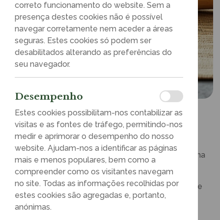
correto funcionamento do website. Sem a
presença destes cookies não é possível
navegar corretamente nem aceder a áreas
seguras. Estes cookies só podem ser
desabilitados alterando as preferências do
seu navegador.
Desempenho
Estes cookies possibilitam-nos contabilizar as
visitas e as fontes de tráfego, permitindo-nos
Movimenta+
medir e aprimorar o desempenho do nosso
website. Ajudam-nos a identificar as páginas
Movimenta+
– Impulsione a saúde e o bem-estar na
mais e menos populares, bem como a
sua empresa
compreender como os visitantes navegam
no site. Todas as informações recolhidas por
A saúde no ambiente de trabalho vai muito além de
estes cookies são agregadas e, portanto,
uma pausa para o café é sobre
cultivar uma
anónimas.
cultura de bem-estar
que valorize e invista no