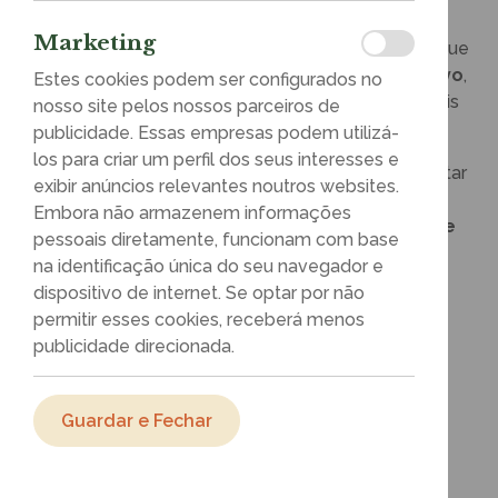
cuidado com as pessoas.
Marketing
A Benévola apresenta o
Movimenta+
, uma ação que
implementa
protocolos de wellness corporativo
,
Estes cookies podem ser configurados no
introduzindo práticas simples, eficazes e adaptáveis
nosso site pelos nossos parceiros de
à realidade de cada empresa.
publicidade. Essas empresas podem utilizá-
los para criar um perfil dos seus interesses e
Com o
Movimenta+
, a atividade física e o bem-estar
exibir anúncios relevantes noutros websites.
passam a fazer parte da rotina,
Embora não armazenem informações
criando um ambiente mais
saudável, motivador e
pessoais diretamente, funcionam com base
produtivo
para todos.
na identificação única do seu navegador e
dispositivo de internet. Se optar por não
As práticas incluem:
permitir esses cookies, receberá menos
- Ginástica laboral
e
exercícios de ergonomia
,
publicidade direcionada.
promovendo a prevenção de lesões e o alívio do
estresse físico;
- Caminhadas corporativas
e
sessões de
Guardar e Fechar
desporto
, estimulando a atividade física e a
interação entre as equipas;
- Massagens relaxantes
e programas de
bem-