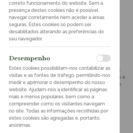
correto funcionamento do website. Sem a
presença destes cookies não é possível
navegar corretamente nem aceder a áreas
Juntos, fazemos
seguras. Estes cookies só podem ser
diferente.
desabilitados alterando as preferências do
seu navegador.
Fortalece equipas,
sustentavelmente.
Desempenho
Estes cookies possibilitam-nos contabilizar as
Descubra experiências únicas e conscientes que
visitas e as fontes de tráfego, permitindo-nos
ajudam a construir equipas mais ligadas, motivadas e
medir e aprimorar o desempenho do nosso
alinhadas com os Objetivos de Desenvolvimento
website. Ajudam-nos a identificar as páginas
Sustentável (ODS). Cada ação é desenhada à
mais e menos populares, bem como a
medida, com autenticidade e resultados visíveis.
compreender como os visitantes navegam
no site. Todas as informações recolhidas por
estes cookies são agregadas e, portanto,
Ver programas
anónimas.