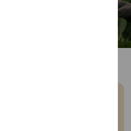
Experiências
desenhadas à
medida