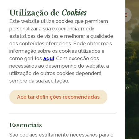
Utilização de
Cookies
Este website utiliza cookies que permitem
personalizar a sua experiência, medir
estatísticas de visitas e melhorar a qualidade
dos conteúdos oferecidos. Pode obter mais
informação sobre os cookies utilizados e
como geri-los
aqui
. Com exceção dos
Propósito
Comunidade
necessários ao desempenho do website, a
Transformamos eventos em ações com emoção e
utilização de outros cookies dependerá
impacto.
sempre da sua aceitação.
Ligamos empresas a causas reais – com pessoas e
para pessoas, por um futuro melhor.
Aceitar definições recomendadas
FAZ BEM. FAZ
SENTIDO.
Essenciais
São cookies estritamente necessários para o