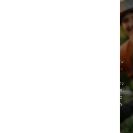
Somos uma marca de experiências com impacto,
nascida da colaboração entre duas unidades da
Boost Portugal: a Boost Events, líder na organização
de eventos corporativos, e a Jump, marca nacional
reconhecida no universo do team building.
Desenvolvemos eventos personalizados, alinhados
com os Objetivos de Desenvolvimento Sustentável,
que unem equipas, comunidades e causas. Tudo o
que fazemos é pensado para criar transformação
concreta, mensurável e com verdadeiro valor
humano.